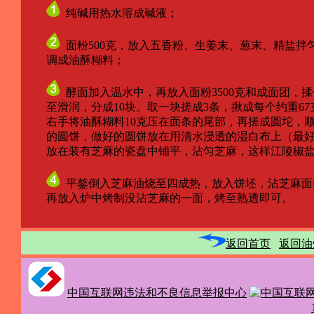
纯碱用热水溶成碱液；
面粉500克，放入五香粉、生姜末、葱末、精盐拌
调成油酥糊料；
酵面加入温水中，再放入面粉3500克和成面团，
至滑润，分成10块。取一块搓成3条，揪成每个约重67克
右手将油酥糊料10克压在面条的尾部，再搓成圆坨，顺
的圆饼，做好的圆饼放在用清水浸透的湿白布上（最好光
放在装有芝麻的瓷盘中铺平，沾匀芝麻，这样江陵椒盐
平鏊倒入芝麻油烧至四成热，放入饼坯，沾芝麻面
再放入炉中烤制没沾芝麻的一面，烤至熟透即可。
返回首页
返回油
中国互联网违法和不良信息举报中心