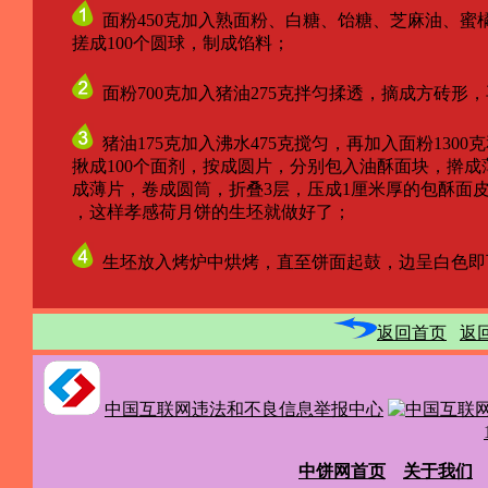
面粉450克加入熟面粉、白糖、饴糖、芝麻油、蜜
搓成100个圆球，制成馅料；
面粉700克加入猪油275克拌匀揉透，摘成方砖形，
猪油175克加入沸水475克搅匀，再加入面粉13
揪成100个面剂，按成圆片，分别包入油酥面块，擀成薄
成薄片，卷成圆筒，折叠3层，压成1厘米厚的包酥面皮共
，这样孝感荷月饼的生坯就做好了；
生坯放入烤炉中烘烤，直至饼面起鼓，边呈白色即
返回首页
返
中国互联网违法和不良信息举报中心
中饼网首页
关于我们